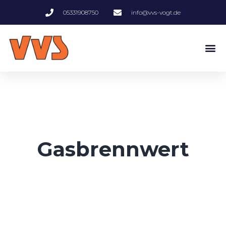
05331908750
info@vvs-vogt.de
Gasbrennwert