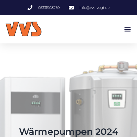
05331908750
info@vvs-vogt.de
Wärmepumpen 2024